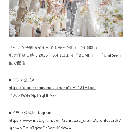
『セコケチ義妹がすべてを失った話』（全60話）
配信開始日時：2025年5月1日より「BUMP」・「UniReel」
他で配信
■ドラマ公式X
https://x.com/zamaaaa_drama?s=21&t=Tbs-
lYJdb4WdeMpTYqHFMw
■ドラマ公式Instagram
https://www.instagram.com/zamaaaa_drama/profilecard/?
igsh=MTVlbTgwdGc5emJ6dw==