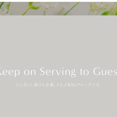
Keep on Serving to Gues
人に尽くし続ける企業。それがKSGグループです。