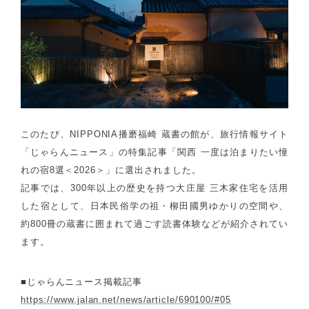
このたび、NIPPONIA播磨福崎 蔵書の館が、旅行情報サイト
「じゃらんニュース」の特集記事「関西 一度は泊まりたい憧
れの宿8選＜2026＞」に選出されました。
記事では、300年以上の歴史を持つ大庄屋 三木家住宅を活用
した宿として、日本民俗学の祖・柳田國男ゆかりの空間や、
約800冊の蔵書に囲まれて過ごす読書体験などが紹介されてい
ます。
■じゃらんニュース掲載記事
https://www.jalan.net/news/article/690100/#05