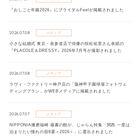
『おしごと年鑑2026』にブライダルFeelが掲載されました
2026.07.08
メディア
​小さな結婚式 東京・表参道店で俳優の恒松祐里さん表紙の
『PLACOLE＆DRESSY』2026年7月号が撮影されました
2026.07.08
メディア
ラヴィ・ファクトリー神戸店の「阪神甲子園球場フォトウェ
ディングプラン」がWEBメディアに掲載されました
2026.07.07
メディア
NIPPONIA播磨福崎 蔵書の館が、じゃらん特集「関西 一度は
泊まりたい憧れの宿8選＜2026＞」に選出されました